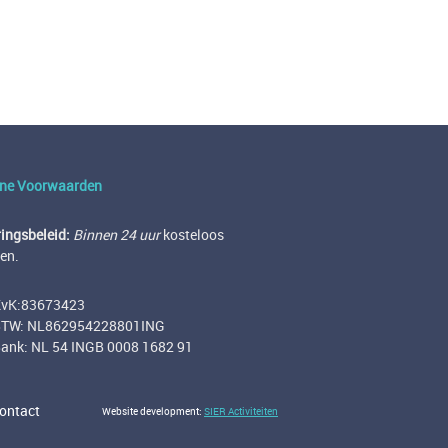
ne Voorwaarden
ingsbeleid:
Binnen 24 uur
kosteloos
en.
vK:83673423
TW: NL862954228801ING
ank: NL 54 INGB 0008 1682 91
ontact
Website development:
SIER Activiteiten