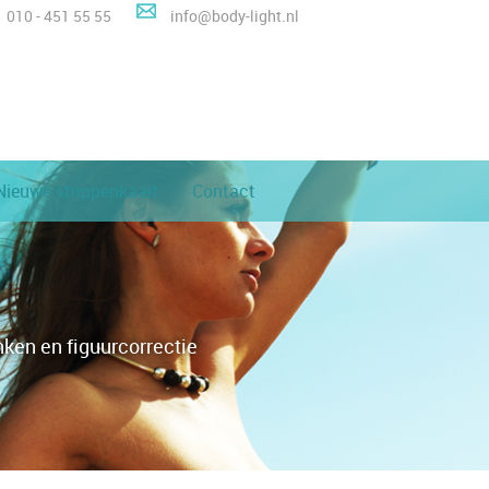
010 - 451 55 55
info@body-light.nl
Nieuwe strippenkaart
Contact
nken en figuurcorrectie