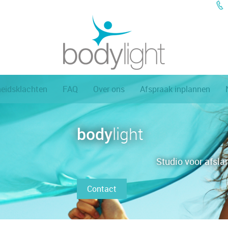
eidsklachten
FAQ
Over ons
Afspraak inplannen
body
light
Studio voor afsla
Contact