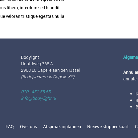
urus libero, interdum sed blandit
ue veloran tristique egestas nulla
Body
light
Algeme
Hoofdweg 368 A
2908 LC Capelle aan den IJssel
Annuler
(Bedrijventerrein Capelle XS)
annuler
010 - 451 55 55
K
info@body-light.nl
B
B
FAQ
Over ons
Afspraak inplannen
Nieuwe strippenkaart
C