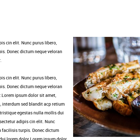
s cin elit. Nunc purus libero,
rpis. Donec dictum neque veloran
.
s cin elit. Nunc purus libero,
rpis. Donec dictum neque veloran
or.Lorem ipsum dolor sit amet,
o, interdum sed blandit acp retium
tristique egestas nulla mollis dui
ectetur adipis cin elit. Nunc
 facilisis turpis. Donec dictum
 dui lorem dolor.Lorem ipsum dolor